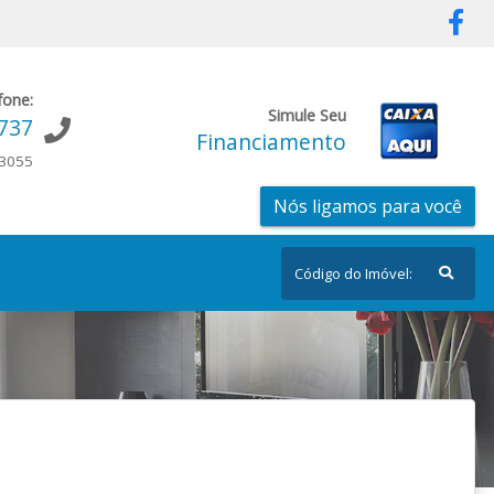
fone:
Simule Seu
9737
Financiamento
-3055
Nós ligamos para você