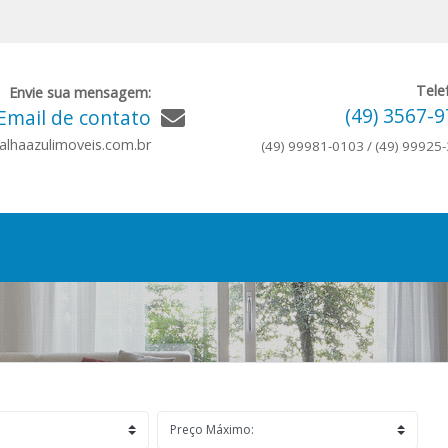
Tele
Envie sua mensagem:
(49) 3567-
Email de contato
lhaazulimoveis.com.br
(49) 99981-0103 / (49) 99925