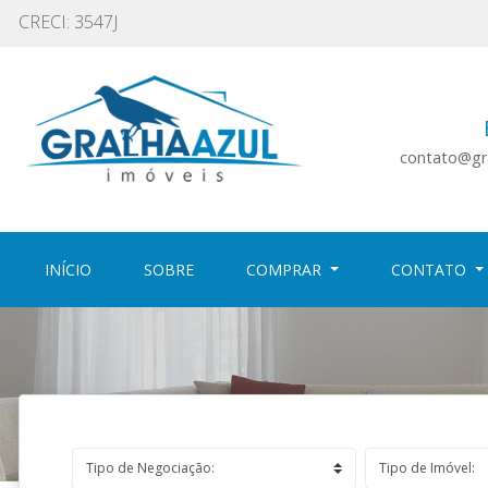
CRECI: 3547J
contato@gra
(CURRENT)
(CURRENT)
INÍCIO
SOBRE
COMPRAR
CONTATO