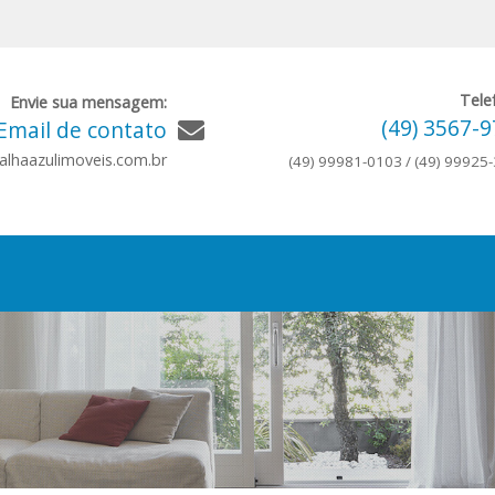
Tele
Envie sua mensagem:
(49) 3567-
Email de contato
lhaazulimoveis.com.br
(49) 99981-0103 / (49) 99925