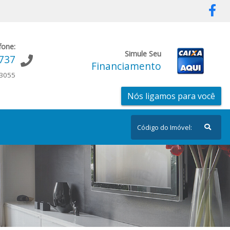
fone:
Simule Seu
9737
Financiamento
-3055
Nós ligamos para você