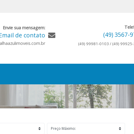
Tele
Envie sua mensagem:
(49) 3567-
Email de contato
lhaazulimoveis.com.br
(49) 99981-0103 / (49) 99925