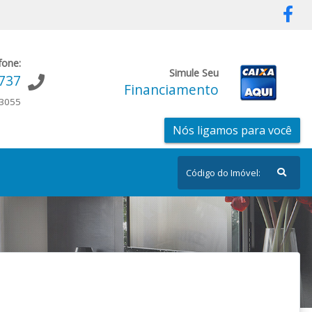
fone:
Simule Seu
9737
Financiamento
-3055
Nós ligamos para você