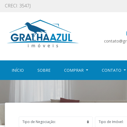
CRECI: 3547J
contato@gra
(CURRENT)
(CURRENT)
INÍCIO
SOBRE
COMPRAR
CONTATO