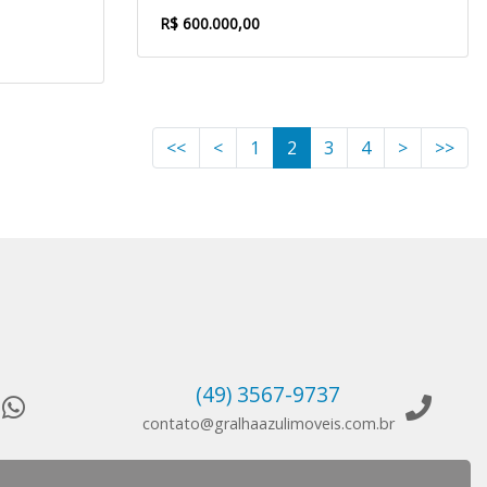
R$ 600.000,00
<<
<
1
2
3
4
>
>>
(49) 3567-9737
contato@gralhaazulimoveis.com.br