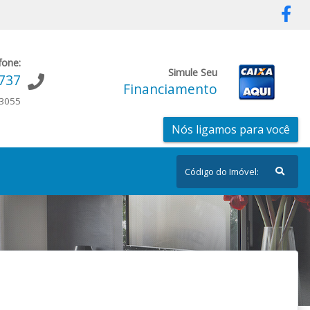
fone:
Simule Seu
9737
Financiamento
-3055
Nós ligamos para você