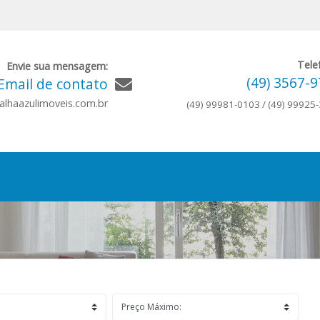
Tele
Envie sua mensagem:
(49) 3567-
Email de contato
lhaazulimoveis.com.br
(49) 99981-0103 / (49) 99925