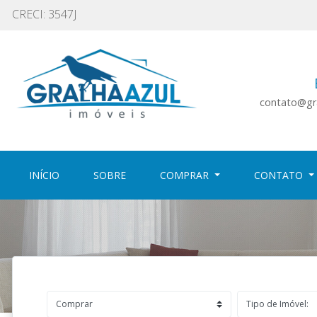
CRECI: 3547J
contato@gra
(CURRENT)
(CURRENT)
INÍCIO
SOBRE
COMPRAR
CONTATO