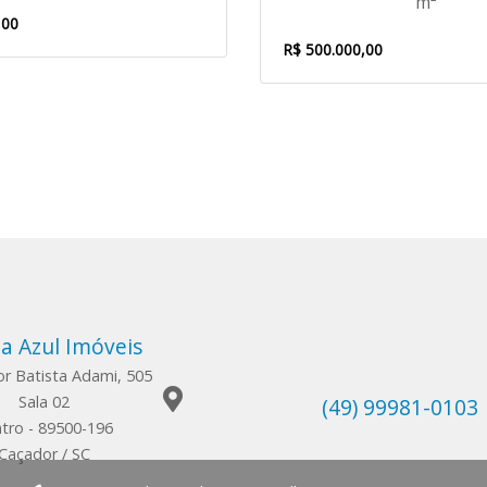
m²
,00
R$ 500.000,00
a Azul Imóveis
or Batista Adami, 505
Sala 02
(49) 99981-0103
tro - 89500-196
Caçador / SC