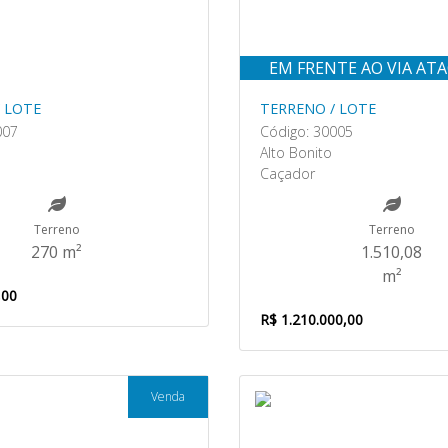
EM FRENTE AO VIA AT
 LOTE
TERRENO / LOTE
007
Código: 30005
Alto Bonito
Caçador
Terreno
Terreno
270 m²
1.510,08
m²
,00
R$ 1.210.000,00
Venda